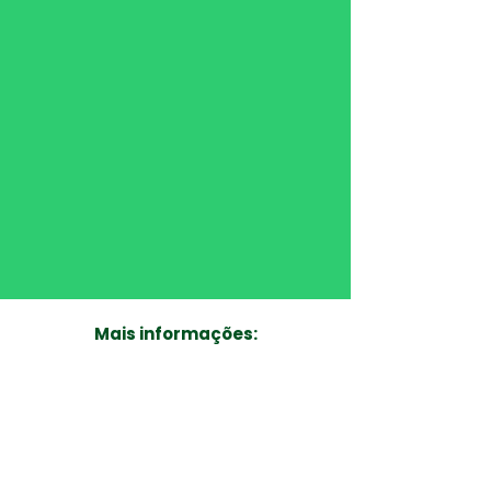
Mais informações:
Sítio Santa Helena em Conselheiro
Lafaiete
- O sítio fica localizado a 9 km do
bairro São João, antes do São
Vicente(Tiririca) Conselheiro Lafaiete