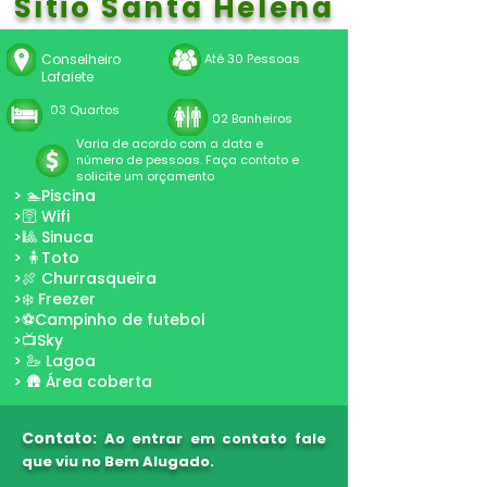
Sítio Santa Helena
Conselheiro
Até 30 Pessoas
Lafaiete
03 Quartos
02 Banheiros
Varia de acordo com a data e
número de pessoas. Faça contato e
solicite um orçamento
> 🏊Piscina
>🛜 Wifi
>🎱 Sinuca
> 🧍Toto
>🍖 Churrasqueira
>❄️ Freezer
>⚽Campinho de futebol
>📺Sky
> 🦢 Lagoa
> 🛖 Área coberta
Contato:
Ao entrar em contato fale
que viu no Bem Alugado.