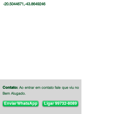
-20.5044671,-43.8649246
Contato:
Ao entrar em contato fale que viu no
Bem Alugado.
Enviar WhatsApp
Ligar 99732-8089